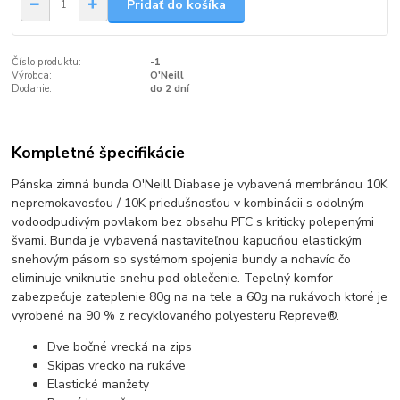
Pridať do košíka
Číslo produktu:
-1
Výrobca:
O'Neill
Dodanie:
do 2 dní
Kompletné špecifikácie
Pánska zimná bunda O'Neill Diabase je vybavená membránou 10K
nepremokavosťou / 10K priedušnosťou v kombinácii s odolným
vodoodpudivým povlakom bez obsahu PFC s kriticky polepenými
švami. Bunda je vybavená nastaviteľnou kapucňou elastickým
snehovým pásom so systémom spojenia bundy a nohavíc čo
eliminuje vniknutie snehu pod oblečenie. Tepelný komfor
zabezpečuje zateplenie 80g na na tele a 60g na rukávoch ktoré je
vyrobené na 90 % z recyklovaného polyesteru Repreve®.
Dve bočné vrecká na zips
Skipas vrecko na rukáve
Elastické manžety