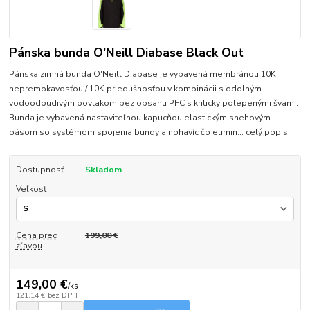
Pánska bunda O'Neill Diabase Black Out
Pánska zimná bunda O'Neill Diabase je vybavená membránou 10K
nepremokavosťou / 10K priedušnosťou v kombinácii s odolným
vodoodpudivým povlakom bez obsahu PFC s kriticky polepenými švami.
Bunda je vybavená nastaviteľnou kapucňou elastickým snehovým
pásom so systémom spojenia bundy a nohavíc čo elimin...
celý popis
Dostupnosť
Skladom
Veľkosť
Cena pred
199,00 €
zľavou
149,00 €
/
ks
121,14 €
bez DPH