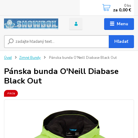
0
ks
za
0,00 €
Menu
Hľadať
Úvod
Zimné Bundy
Pánska bunda O'Neill Diabase Black Out
Pánska bunda O'Neill Diabase
Black Out
Akcia