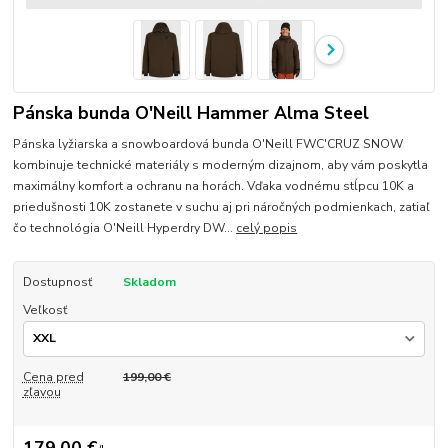
Pánska bunda O'Neill Hammer Alma Steel
Pánska lyžiarska a snowboardová bunda O'Neill FWC'CRUZ SNOW
kombinuje technické materiály s moderným dizajnom, aby vám poskytla
maximálny komfort a ochranu na horách. Vďaka vodnému stĺpcu 10K a
priedušnosti 10K zostanete v suchu aj pri náročných podmienkach, zatiaľ
čo technológia O'Neill Hyperdry DW...
celý popis
Dostupnosť
Skladom
Veľkosť
Cena pred
199,00 €
zľavou