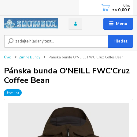
0
ks
za
0,00 €
Menu
Hľadať
Úvod
Zimné Bundy
Pánska bunda O'NEILL FWC'Cruz Coffee Bean
Pánska bunda O'NEILL FWC'Cruz
Coffee Bean
Novinka