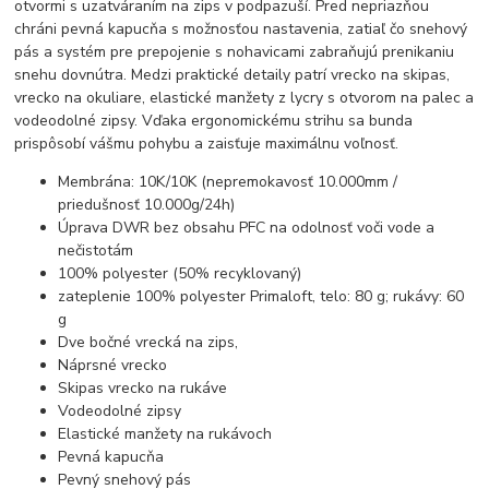
otvormi s uzatváraním na zips v podpazuší. Pred nepriazňou
chráni pevná kapucňa s možnosťou nastavenia, zatiaľ čo snehový
pás a systém pre prepojenie s nohavicami zabraňujú prenikaniu
snehu dovnútra. Medzi praktické detaily patrí vrecko na skipas,
vrecko na okuliare, elastické manžety z lycry s otvorom na palec a
vodeodolné zipsy. Vďaka ergonomickému strihu sa bunda
prispôsobí vášmu pohybu a zaisťuje maximálnu voľnosť.
Membrána: 10K/10K (nepremokavosť 10.000mm /
priedušnosť 10.000g/24h)
Úprava DWR bez obsahu PFC na odolnosť voči vode a
nečistotám
100% polyester (50% recyklovaný)
zateplenie 100% polyester Primaloft, telo: 80 g; rukávy: 60
g
Dve bočné vrecká na zips,
Náprsné vrecko
Skipas vrecko na rukáve
Vodeodolné zipsy
Elastické manžety na rukávoch
Pevná kapucňa
Pevný snehový pás