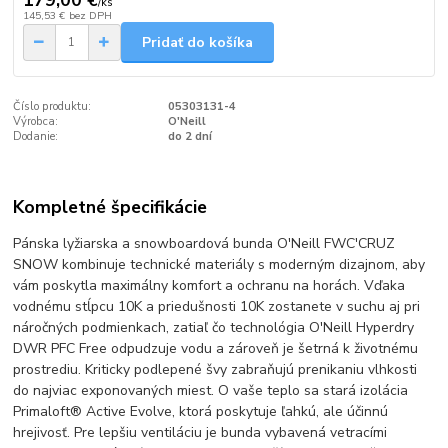
179,00 €
/
ks
145,53 €
bez DPH
Pridať do košíka
Číslo produktu:
05303131-4
Výrobca:
O'Neill
Dodanie:
do 2 dní
Kompletné špecifikácie
Pánska lyžiarska a snowboardová bunda O'Neill FWC'CRUZ
SNOW kombinuje technické materiály s moderným dizajnom, aby
vám poskytla maximálny komfort a ochranu na horách. Vďaka
vodnému stĺpcu 10K a priedušnosti 10K zostanete v suchu aj pri
náročných podmienkach, zatiaľ čo technológia O'Neill Hyperdry
DWR PFC Free odpudzuje vodu a zároveň je šetrná k životnému
prostrediu. Kriticky podlepené švy zabraňujú prenikaniu vlhkosti
do najviac exponovaných miest. O vaše teplo sa stará izolácia
Primaloft® Active Evolve, ktorá poskytuje ľahkú, ale účinnú
hrejivosť. Pre lepšiu ventiláciu je bunda vybavená vetracími