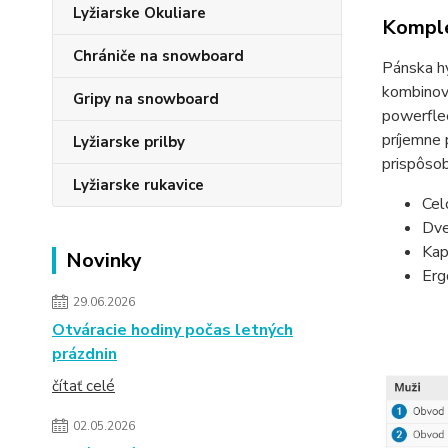
Lyžiarske Okuliare
Komple
Chrániče na snowboard
Pánska hy
kombinova
Gripy na snowboard
powerfle
príjemne 
Lyžiarske prilby
prispôsob
Lyžiarske rukavice
Cel
Dve
Kap
Novinky
Erg
29.06.2026
Otváracie hodiny počas letných
prázdnin
čítať celé
02.05.2026