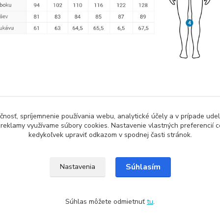
zaradený v kategóriách
čnosť, spríjemnenie používania webu, analytické účely a v prípade udel
a reklamy využívame súbory cookies. Nastavenie vlastných preferencií 
idné bundy
Oblečenie na bežky
Páns
kedykoľvek upraviť odkazom v spodnej časti stránok.
Súhlasím
Nastavenia
Súhlas môžete odmietnuť
tu
.