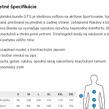
tné špecifikácie
bridná bunda GTS je ideálnou voľbou na aktívne športovanie, tur
ná, prešívaná na prednej a zadnej strane, zateplená Rukávy a b
ece.Bunda sa vyznačuje vysokou úrovňou tepelného komfortu, č
priedušná a chráni pred vetrom. Strategické body na rukávoch a 
í pohybu vášho tela.
ozapínací model s kontrastným zipsom
 bočné vrecká na zips
ucňa, golier, rukávy, spodný okraj zakončený elastickým lemom
onomický strih