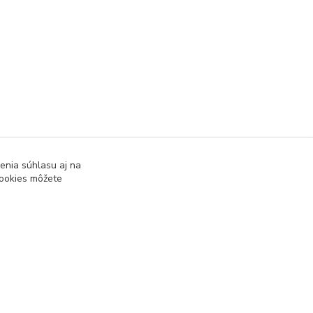
enia súhlasu aj na
cookies môžete
ke hybridné bundy
Pánske oblečenie na bežky
Vytvorené na
Eshop-rychlo.sk