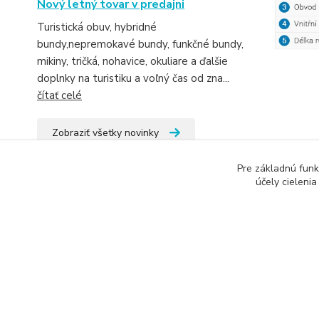
Nový letný tovar v predajni
Turistická obuv, hybridné
bundy,nepremokavé bundy, funkčné bundy,
mikiny, tričká, nohavice, okuliare a ďalšie
doplnky na turistiku a voľný čas od zna...
čítať celé
Zobraziť všetky novinky
Tovar 
Pre základnú funk
účely cieleni
Hybr
Copyright: Snowbox.sk