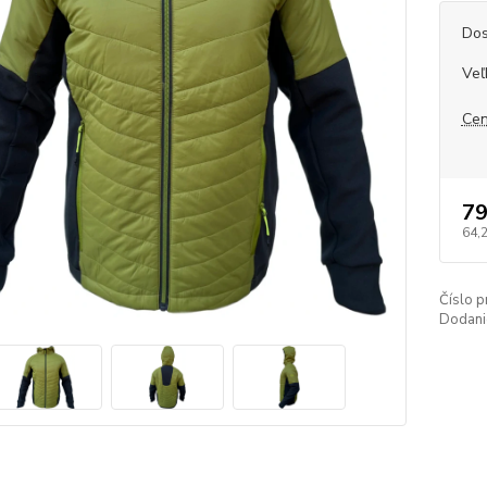
Dos
Veľ
Cen
79
64,
Číslo p
Dodani