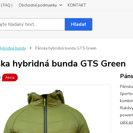
( FAQ )
Obchodné podmienky
KONTAKT
Hľadať
ybridné bundy
Pánska hybridná bunda GTS Green
ka hybridná bunda GTS Green
Páns
Akcia
Pánska
športo
kombin
Rukávy
powerf
celý p