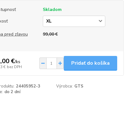
tupnosť
Skladom
kosť
a pred zľavou
99,00 €
,00 €
/
ks
Pridať do košíka
23 €
bez DPH
roduktu:
24405952-3
Výrobca:
GTS
e:
do 2 dní