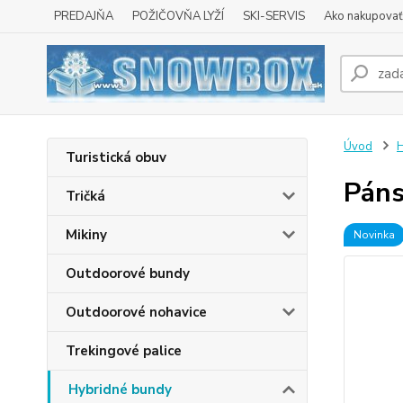
PREDAJŇA
POŽIČOVŇA LYŽÍ
SKI-SERVIS
Ako nakupovať 
Úvod
H
Turistická obuv
Páns
Tričká
Mikiny
Novinka
Outdoorové bundy
Outdoorové nohavice
Trekingové palice
Hybridné bundy