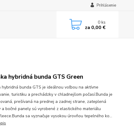
Prihlásenie
0
ks
za
0,00 €
ka hybridná bunda GTS Green
 hybridná bunda GTS je ideálnou voľbou na aktívne
vanie, turistiku a prechádzky v chladnejšom počasí.Bunda je
ovaná, prešívaná na prednej a zadnej strane, zateplená
 a bočné panely sú vyrobené z elastického materiálu
leece.Bunda sa vyznačuje vysokou úrovňou tepelného ko...
opis