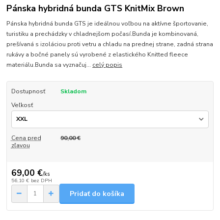
Pánska hybridná bunda GTS KnitMix Brown
Pánska hybridná bunda GTS je ideálnou voľbou na aktívne športovanie,
turistiku a prechádzky v chladnejšom počasí.Bunda je kombinovaná,
prešívaná s izoláciou proti vetru a chladu na prednej strane, zadná strana
rukávy a bočné panely sú vyrobené z elastického Knitted fleece
materiálu.Bunda sa vyznačuj...
celý popis
Dostupnosť
Skladom
Veľkosť
Cena pred
90,00 €
zľavou
69,00 €
/
ks
56,10 €
bez DPH
Pridať do košíka