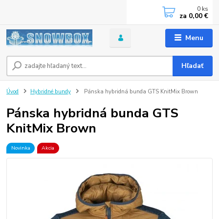
0
ks
za
0,00 €
Menu
Hľadať
Úvod
Hybridné bundy
Pánska hybridná bunda GTS KnitMix Brown
Pánska hybridná bunda GTS
KnitMix Brown
Novinka
Akcia