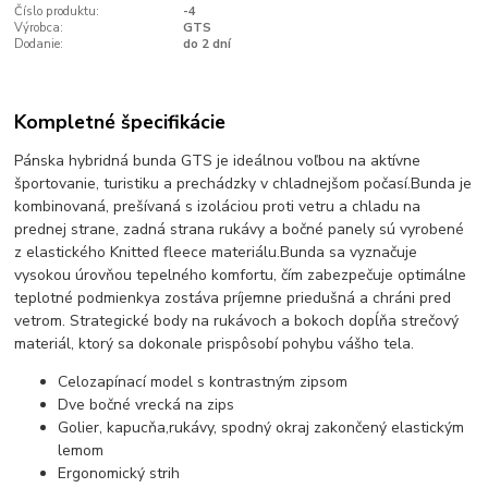
Číslo produktu:
-4
Výrobca:
GTS
Dodanie:
do 2 dní
Kompletné špecifikácie
Pánska hybridná bunda GTS je ideálnou voľbou na aktívne
športovanie, turistiku a prechádzky v chladnejšom počasí.Bunda je
kombinovaná, prešívaná s izoláciou proti vetru a chladu na
prednej strane, zadná strana rukávy a bočné panely sú vyrobené
z elastického Knitted fleece materiálu.Bunda sa vyznačuje
vysokou úrovňou tepelného komfortu, čím zabezpečuje optimálne
teplotné podmienkya zostáva príjemne priedušná a chráni pred
vetrom. Strategické body na rukávoch a bokoch dopĺňa strečový
materiál, ktorý sa dokonale prispôsobí pohybu vášho tela.
Celozapínací model s kontrastným zipsom
Dve bočné vrecká na zips
Golier, kapucňa,rukávy, spodný okraj zakončený elastickým
lemom
Ergonomický strih