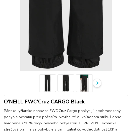
O'NEILL FWC'Cruz CARGO Black
Pánske lyžiarske nohavice FWC'Cruz Cargo poskytujú neobmedzený
pohyb a ochranu pred počasím. Navrhnuté v uvoľnenom strihu Loose.
Vyrobené z 50 % recyklovaného polyesteru REPREVE®. Technická
strečová tkanina sa pohybuje s vami, zatiaľ čo vodeodolnosť 10K a