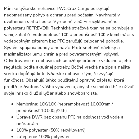
Pánske lyžiarske nohavice FWC'Cruz Cargo poskytujú
neobmedzený pohyb a ochranu pred počasím. Navrhnuté v
uvoľnenom strihu Loose. Vyrobené z 50 % recyklovaného
polyesteru REPREVE®. Technická strečová tkanina sa pohybuje s
vami, zatiaľ čo vodeodolnosť
10K a priedušnosť 10K
v kombinácii s
vodeodolným záterom bez PFC zaručujú celodenné pohodlie.
Systém spájania bundy a nohavíc. Proti-snehové návleky a
maximalizátor lemu chránia pred poveternostnými vplyvmi.
Odvetrávanie na nohaviciach umožňuje prúdenie vzduchu a jeho
reguláciu podľa aktuánej potreby. Bočné vrecká na zips a našité
vrecká dopĺňajú tieto lyžiarske nohavice tým, že zvyšujú
funkčnosť. Obsahujú ľahko použiteľnú opravnú záplatu, ktorá
predlžuje životnosť vášho vybavenia, aby ste si mohli dlhšie užívať
svoje ihrisko či už si lyžiar alebo snowboardista.
Membrána: 10K/10K (nepremokavosť 10.000mm /
priedušnosť 10.000g/24h)
Úprava DWR bez obsahu PFC na odolnosť voči vode a
nečistotám
100% polyester (50% recyklovaný)
zateplenie 100% polyester