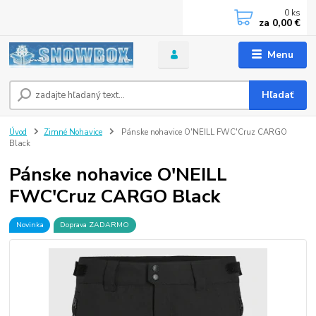
0
ks
za
0,00 €
Menu
Hľadať
Úvod
Zimné Nohavice
Pánske nohavice O'NEILL FWC'Cruz CARGO
Black
Pánske nohavice O'NEILL
FWC'Cruz CARGO Black
Novinka
Doprava ZADARMO