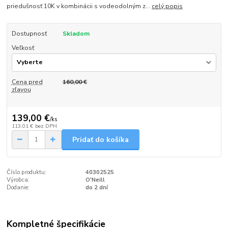
priedušnosť 10K v kombinácii s vodeodolným z...
celý popis
Dostupnosť
Skladom
Veľkosť
Cena pred
160,00 €
zľavou
139,00 €
/
ks
113,01 €
bez DPH
Pridať do košíka
Číslo produktu:
40302525
Výrobca:
O'Neill
Dodanie:
do 2 dní
Kompletné špecifikácie