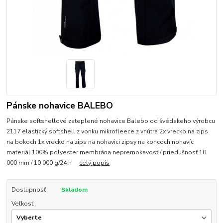
Pánske nohavice BALEBO
Pánske softshellové zateplené nohavice Balebo od švédskeho výrobcu
2117 elastický softshell z vonku mikrofleece z vnútra 2x vrecko na zips
na bokoch 1x vrecko na zips na nohavici zipsy na koncoch nohavíc
materiál 100% polyester membrána nepremokavosť / priedušnosť 10
000 mm / 10 000 g/24 h
celý popis
Dostupnosť
Skladom
Veľkosť