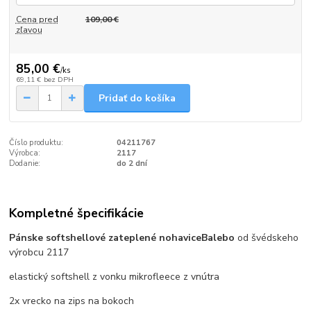
Cena pred
109,00 €
zľavou
85,00 €
/
ks
69,11 €
bez DPH
Pridať do košíka
Číslo produktu:
04211767
Výrobca:
2117
Dodanie:
do 2 dní
Kompletné špecifikácie
Pánske softshellové zateplené nohavice
Balebo
od švédskeho
výrobcu 2117
elastický softshell z vonku mikrofleece z vnútra
2x vrecko na zips na bokoch