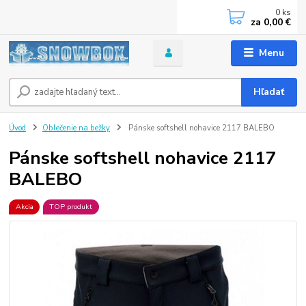
0
ks
za
0,00 €
Menu
Hľadať
Úvod
Oblečenie na bežky
Pánske softshell nohavice 2117 BALEBO
Pánske softshell nohavice 2117
BALEBO
Akcia
TOP produkt