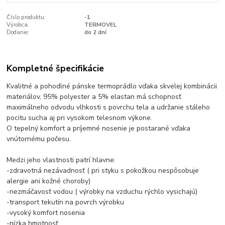
Číslo produktu:
-1
Výrobca:
TERMOVEL
Dodanie:
do 2 dní
Kompletné špecifikácie
Kvalitné a pohodlné pánske termoprádlo vďaka skvelej kombinácii
materiálov, 95% polyester a 5% elastan má schopnosť
maximálneho odvodu vlhkosti s povrchu tela a udržanie stáleho
pocitu sucha aj pri vysokom telesnom výkone.
O tepelný komfort a príjemné nosenie je postarané vďaka
vnútornému počesu.
Medzi jeho vlastnosti patrí hlavne:
-zdravotná nezávadnosť ( pri styku s pokožkou nespôsobuje
alergie ani kožné choroby)
-nezmáčavosť vodou ( výrobky na vzduchu rýchlo vysichajú)
-transport tekutín na povrch výrobku
-vysoký komfort nosenia
-nízka hmotnosť