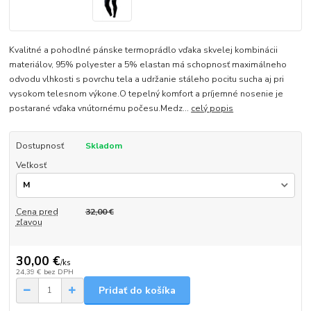
Kvalitné a pohodlné pánske termoprádlo vďaka skvelej kombinácii
materiálov, 95% polyester a 5% elastan má schopnosť maximálneho
odvodu vlhkosti s povrchu tela a udržanie stáleho pocitu sucha aj pri
vysokom telesnom výkone.O tepelný komfort a príjemné nosenie je
postarané vďaka vnútornému počesu.Medz...
celý popis
Dostupnosť
Skladom
Veľkosť
Cena pred
32,00 €
zľavou
30,00 €
/
ks
24,39 €
bez DPH
Pridať do košíka