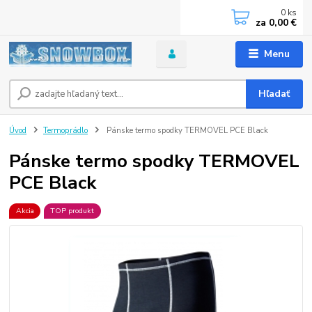
0
ks
za
0,00 €
Menu
Hľadať
Úvod
Termoprádlo
Pánske termo spodky TERMOVEL PCE Black
Pánske termo spodky TERMOVEL
PCE Black
Akcia
TOP produkt