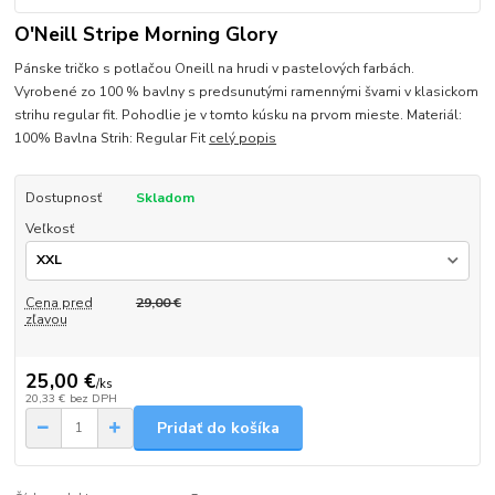
O'Neill Stripe Morning Glory
Pánske tričko s potlačou Oneill na hrudi v pastelových farbách.
Vyrobené zo 100 % bavlny s predsunutými ramennými švami v klasickom
strihu regular fit. Pohodlie je v tomto kúsku na prvom mieste. Materiál:
100% Bavlna Strih: Regular Fit
celý popis
Dostupnosť
Skladom
Veľkosť
Cena pred
29,00 €
zľavou
25,00 €
/
ks
20,33 €
bez DPH
Pridať do košíka