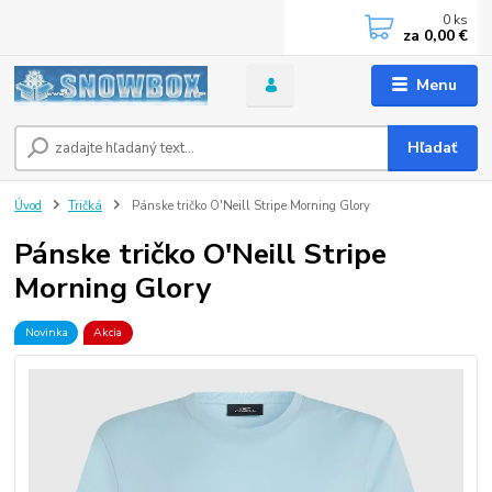
0
ks
za
0,00 €
Menu
Hľadať
Úvod
Tričká
Pánske tričko O'Neill Stripe Morning Glory
Pánske tričko O'Neill Stripe
Morning Glory
Novinka
Akcia