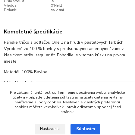
Číslo produktu:
-5
Výrobca:
O'Neill
Dodanie:
do 2 dní
Kompletné špecifikácie
Pánske tričko s potlačou Oneill na hrudi v pastelových farbách.
Vyrobené zo 100 % bavlny s predsunutými ramennými švami v
klasickom strihu regular fit. Pohodlie je v tomto kúsku na prvom
mieste.
Materiál: 100% Bavlna
Strih: Regular Fit
Pre základnú funkčnosť, spríjemnenie používania webu, analytické
účely a v prípade udelenia súhlasu aj na účely cielenia reklamy
využívame súbory cookies. Nastavenie vlastných preferencií
Tovar zaradený v kategóriách
cookies môžete kedykoľvek upraviť odkazom v spodnej časti
stránok.
Tričká
Pánske tričká
Súhlasím
Nastavenia