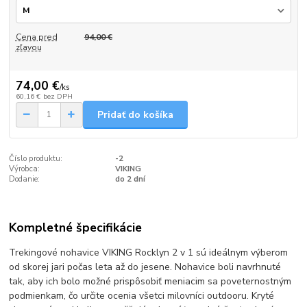
Cena pred
94,00 €
zľavou
74,00 €
/
ks
60,16 €
bez DPH
Pridať do košíka
Číslo produktu:
-2
Výrobca:
VIKING
Dodanie:
do 2 dní
Kompletné špecifikácie
Trekingové nohavice VIKING Rocklyn 2 v 1 sú ideálnym výberom
od skorej jari počas leta až do jesene. Nohavice boli navrhnuté
tak, aby ich bolo možné prispôsobiť meniacim sa poveternostným
podmienkam, čo určite ocenia všetci milovníci outdooru. Kryté