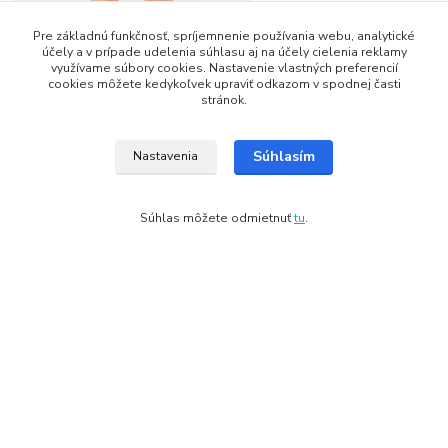
Pre základnú funkčnosť, spríjemnenie používania webu, analytické
účely a v prípade udelenia súhlasu aj na účely cielenia reklamy
využívame súbory cookies. Nastavenie vlastných preferencií
cookies môžete kedykoľvek upraviť odkazom v spodnej časti
stránok.
Súhlasím
Nastavenia
Súhlas môžete odmietnuť
tu
.
Tovar zaradený v kategóriách
Outdoorové nohavice
Pánske