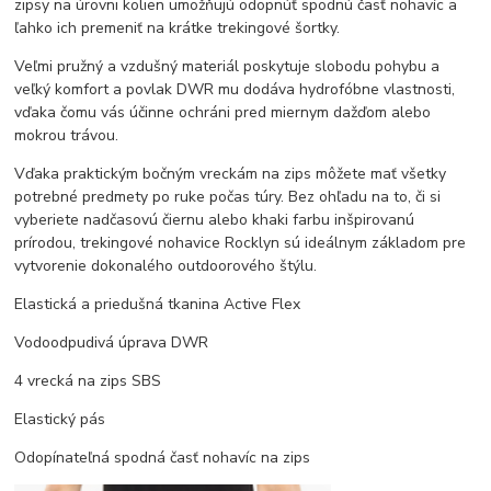
zipsy na úrovni kolien umožňujú odopnúť spodnú časť nohavíc a
ľahko ich premeniť na krátke trekingové šortky.
Veľmi pružný a vzdušný materiál poskytuje slobodu pohybu a
veľký komfort a povlak DWR mu dodáva hydrofóbne vlastnosti,
vďaka čomu vás účinne ochráni pred miernym dažďom alebo
mokrou trávou.
Vďaka praktickým bočným vreckám na zips môžete mať všetky
potrebné predmety po ruke počas túry. Bez ohľadu na to, či si
vyberiete nadčasovú čiernu alebo khaki farbu inšpirovanú
prírodou, trekingové nohavice Rocklyn sú ideálnym základom pre
vytvorenie dokonalého outdoorového štýlu.
Elastická a priedušná tkanina Active Flex
Vodoodpudivá úprava DWR
4 vrecká na zips SBS
Elastický pás
Odopínateľná spodná časť nohavíc na zips