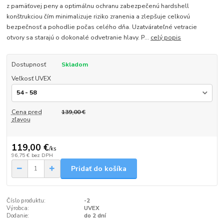
z pamäťovej peny a optimálnu ochranu zabezpečenú hardshell
konštrukciou čím minimalizuje riziko zranenia a zlepšuje celkovú
bezpečnosť a pohodlie počas celého dňa. Uzatvárateľné vetracie
otvory sa starajú o dokonalé odvetranie hlavy. P...
celý popis
Dostupnosť
Skladom
Veľkosť UVEX
Cena pred
139,00 €
zľavou
119,00 €
/
ks
96,75 €
bez DPH
Pridať do košíka
Číslo produktu:
-2
Výrobca:
UVEX
Dodanie:
do 2 dní