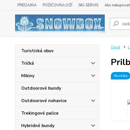
PREDAJŇA
POŽIČOVŇA LYŽÍ
SKI-SERVIS
Ako nakupovať 
Úvod
L
Turistická obuv
Pril
Tričká
Mikiny
Novinka
Outdoorové bundy
Outdoorové nohavice
Trekingové palice
Hybridné bundy