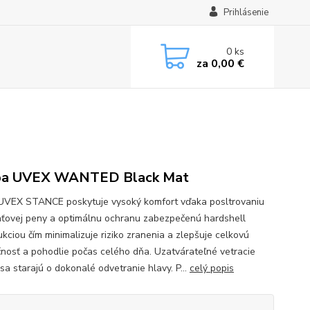
Prihlásenie
0
ks
za
0,00 €
lba UVEX WANTED Black Mat
 UVEX STANCE poskytuje vysoký komfort vďaka posltrovaniu
ťovej peny a optimálnu ochranu zabezpečenú hardshell
ukciou čím minimalizuje riziko zranenia a zlepšuje celkovú
nosť a pohodlie počas celého dňa. Uzatvárateľné vetracie
sa starajú o dokonalé odvetranie hlavy. P...
celý popis