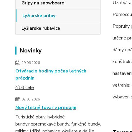
Uzatvárat
Gripy na snowboard
Pomocou I
Lyžiarske prilby
Popruhy p
Lyžiarske rukavice
určené pr
Novinky
dámy / pá
konštrukc
29.06.2026
Otváracie hodiny počas letných
nastaveni
prázdnin
vetranie:
čítať celé
vybavenie
02.05.2026
Nový letný tovar v predajni
Turistická obuv, hybridné
bundy,nepremokavé bundy, funkčné bundy,
mikiny, tričká, nohavice, okuliare a ďalšie