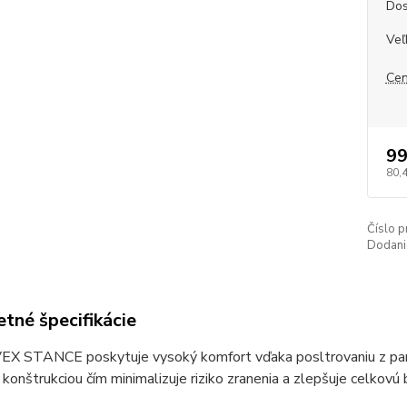
Dos
Veľ
Cen
99
80,
Číslo p
Dodani
tné špecifikácie
VEX STANCE poskytuje vysoký komfort vďaka posltrovaniu z pa
 konštrukciou čím minimalizuje riziko zranenia a zlepšuje celkov