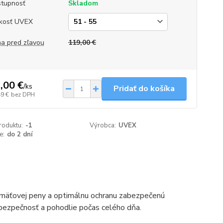
tupnosť
Skladom
kosť UVEX
a pred zľavou
119,00 €
,00 €
/
ks
Pridať do košíka
49 €
bez DPH
roduktu:
-1
Výrobca:
UVEX
e:
do 2 dní
mäťovej peny a optimálnu ochranu zabezpečenú
ú bezpečnosť a pohodlie počas celého dňa.