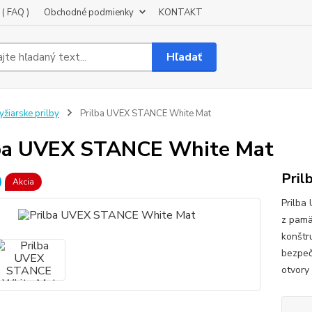
( FAQ )
Obchodné podmienky
KONTAKT
Hľadať
yžiarske prilby
Prilba UVEX STANCE White Mat
ba UVEX STANCE White Mat
Pri
Akcia
Prilba
z pamä
konštr
bezpeč
otvory 