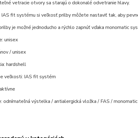
eľné vetracie otvory sa starajú o dokonalé odvetranie hlavy.
AS fit systému si veľkosť prilby môžete nastaviť tak, aby pevn
rilby je možné jednoducho a rýchlo zapnúť vďaka monomatic sys
e: unisex
nov / unisex
ia: hardshell
e veľkosti: IAS fit systém
 aktívne
: odnímateľná výstelka / antialergická vložka / FAS / monomatic