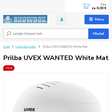
0
ks
za
0,00 €
Menu
Hľadať
Úvod
Lyžiarske prilby
Prilba UVEX WANTED White Mat
Prilba UVEX WANTED White Mat
Akcia