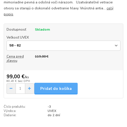
mimoriadne pevná a odolná voči nárazom. Uzatvárateľné vetracie
otvory sa starajú o dokonalé odvetranie hlavy. Vnúrotná antia...
celý
popis
Dostupnosť
Skladom
Veľkosť UVEX
Cena pred
119,00 €
zľavou
99,00 €
/
ks
80,49 €
bez DPH
Pridať do košíka
Číslo produktu:
-3
Výrobca:
UVEX
Dodanie:
do 2 dní