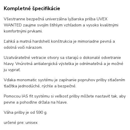
Kompletné špecifikácie
Všestranne bezpečná univerzálna lyžiarska prilba UVEX
WANTED zaujme svojím štíhlym vzhľadom a vysoko kvalitnými
komfortnými prvkami.
Ľahká a matná hardshell konštrukcia je mimoriadne pevná a
odolná voči nárazom.
Uzatvárateľné vetracie otvory sa starajú o dokonalé odvetranie
hlavy. Vnúrotná antialergická výstelka je odnímateľná a je možné
ju vyprať.
Vďaka monomatic systému je zapínanie popruhov prilby stlačením
tlačítka jednodúché, rýchle a bezpečné.
Pomocou IAS fit systému si veľkosť prilby môžete nastaviť tak, aby
pevne a pohodlne držala na hlave.
Váha prilby je od 590 g.
určené pre: unisex