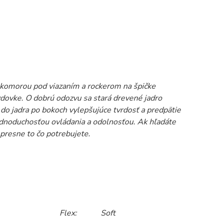
komorou pod viazaním a rockerom na špičke
azdovke. O dobrú odozvu sa stará drevené jadro
do jadra po bokoch vylepšujúce tvrdosť a predpätie
ednoduchosťou ovládania a odolnosťou. Ak hľadáte
 presne to čo potrebujete.
4x4
Flex: Soft