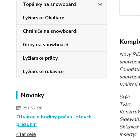
Topánky na snowboard
Lyžiarske Okuliare
Chrániče na snowboard
Komple
Gripy na snowboard
Nový RID
Lyžiarske prilby
snowboard
Foundatio
Lyžiarske rukavice
snowboa
kvalitnú 
Novinky
Štýl: F
Tvar: 
29.06.2026
Konštruk
Otváracie hodiny počas letných
Sidewal
prázdnin
Sklznic
I
čítať celé