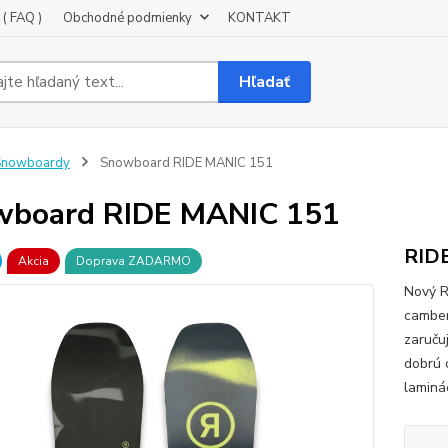
( FAQ )
Obchodné podmienky
KONTAKT
Hľadať
Snowboardy
Snowboard RIDE MANIC 151
wboard RIDE MANIC 151
RID
Akcia
Doprava ZADARMO
Nový R
camber
zaruču
dobrú 
laminá