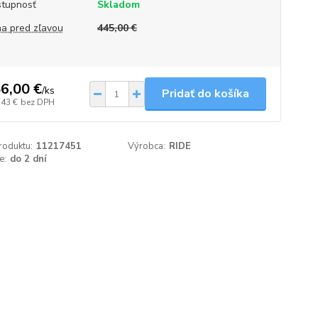
tupnosť
Skladom
a pred zľavou
445,00 €
6,00 €
/
ks
Pridať do košíka
,43 €
bez DPH
roduktu:
11217451
Výrobca:
RIDE
e:
do 2 dní