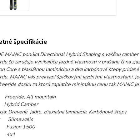
tné špecifikácie
E MANIC ponúka Directional Hybrid Shaping s vaščou camber 
u čo zaručuje vynikajúce jazdné vlastnosti v prašane či na zj
n Core s biaxiálnou lamináciou a dva karbónové štepy pridané 
rdu. MANIC
vás prekvapí špičkovými jazdnými vlastnosťami, j
freeride dosku za ktorú zaplatíte minimálnu cenu tak MANIC je
reeride, All mountain
Hybrid Camber
cia: Drevené jadro, Biaxialna laminácia, Karbónové štepy
l: Slimewalls
a: Fusion 1500
nserty: 