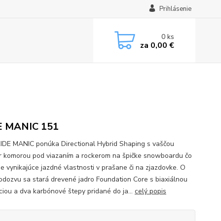
Prihlásenie
0
ks
za
0,00 €
E MANIC 151
IDE MANIC ponúka Directional Hybrid Shaping s vaščou
 komorou pod viazaním a rockerom na špičke snowboardu čo
je vynikajúce jazdné vlastnosti v prašane či na zjazdovke. O
odozvu sa stará drevené jadro Foundation Core s biaxiálnou
ciou a dva karbónové štepy pridané do ja...
celý popis