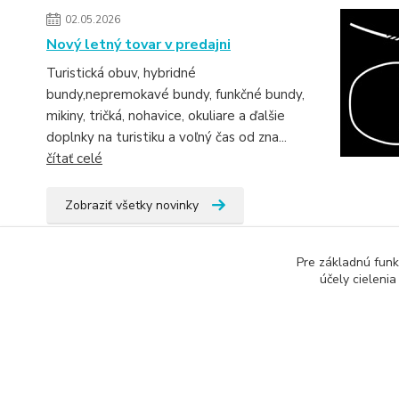
02.05.2026
Nový letný tovar v predajni
Turistická obuv, hybridné
bundy,nepremokavé bundy, funkčné bundy,
mikiny, tričká, nohavice, okuliare a ďalšie
doplnky na turistiku a voľný čas od zna...
čítať celé
Zobraziť všetky novinky
Pre základnú funk
účely cieleni
Tovar 
Snow