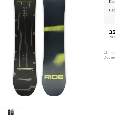
Dos
Cen
35
289
Číslo p
Dodani