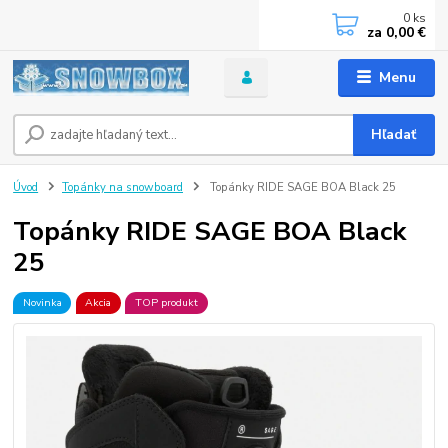
0
ks
za
0,00 €
Menu
Hľadať
Úvod
Topánky na snowboard
Topánky RIDE SAGE BOA Black 25
Topánky RIDE SAGE BOA Black
25
Novinka
Akcia
TOP produkt