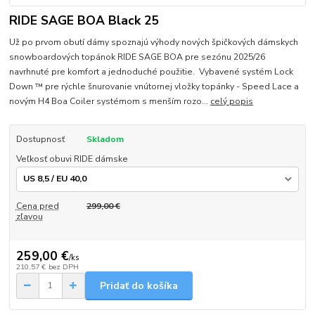
RIDE SAGE BOA Black 25
Už po prvom obutí dámy spoznajú výhody nových špičkových dámskych
snowboardových topánok RIDE SAGE BOA pre sezónu 2025/26
navrhnuté pre komfort a jednoduché použitie. Vybavené systém Lock
Down ™ pre rýchle šnurovanie vnútornej vložky topánky - Speed Lace a
novým H4 Boa Coiler systémom s menším rozo...
celý popis
Dostupnosť
Skladom
Veľkosť obuvi RIDE dámske
Cena pred
299,00 €
zľavou
259,00 €
/
ks
210,57 €
bez DPH
Pridať do košíka