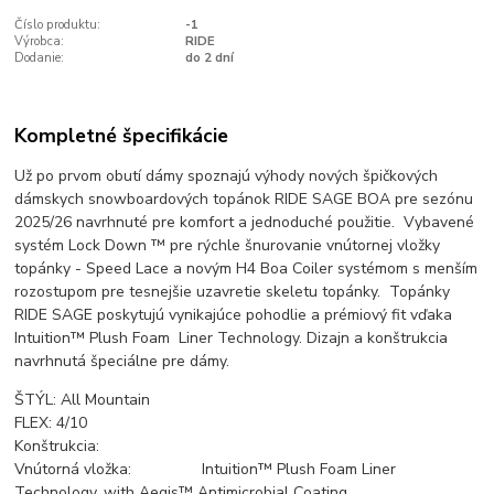
Číslo produktu:
-1
Výrobca:
RIDE
Dodanie:
do 2 dní
Kompletné špecifikácie
Už po prvom obutí dámy spoznajú výhody nových špičkových
dámskych snowboardových topánok RIDE SAGE BOA pre sezónu
2025/26 navrhnuté pre komfort a jednoduché použitie. Vybavené
systém Lock Down ™ pre rýchle šnurovanie vnútornej vložky
topánky - Speed Lace a novým H4 Boa Coiler systémom s menším
rozostupom pre tesnejšie uzavretie skeletu topánky. Topánky
RIDE SAGE poskytujú vynikajúce pohodlie a prémiový fit vďaka
Intuition™ Plush Foam Liner Technology. Dizajn a konštrukcia
navrhnutá špeciálne pre dámy.
ŠTÝL:
All Mountain
FLEX: 4/10
Konštrukcia:
Vnútorná vložka: Intuition™ Plush Foam Liner
Technology, with Aegis™ Antimicrobial Coating