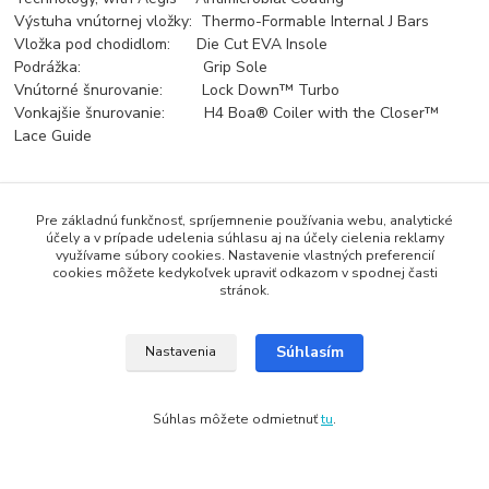
Výstuha vnútornej vložky: Thermo-Formable Internal J Bars
Vložka pod chodidlom: Die Cut EVA Insole
Podrážka: Grip Sole
Vnútorné šnurovanie: Lock Down™ Turbo
Vonkajšie šnurovanie: H4 Boa® Coiler with the Closer™
Lace Guide
Pre základnú funkčnosť, spríjemnenie používania webu, analytické
účely a v prípade udelenia súhlasu aj na účely cielenia reklamy
využívame súbory cookies. Nastavenie vlastných preferencií
Tovar zaradený v kategóriách
cookies môžete kedykoľvek upraviť odkazom v spodnej časti
stránok.
Topánky na snowboard
Dámske
Súhlasím
Nastavenia
Súhlas môžete odmietnuť
tu
.
Copyright: Snowbox.sk
Vytvorené na
Eshop-rychlo.sk