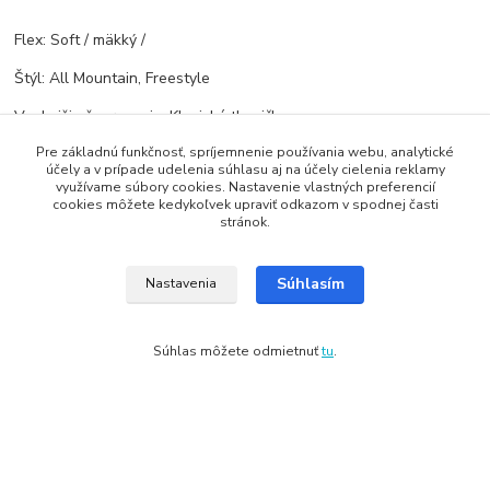
Flex: Soft / mäkký /
Štýl: All Mountain, Freestyle
Vonkajšie šnurovanie: Klasické tkaničky
Pre základnú funkčnosť, spríjemnenie používania webu, analytické
Vnútorná vložka: Vyberateľná, Tepelne tvarovateľná
účely a v prípade udelenia súhlasu aj na účely cielenia reklamy
využívame súbory cookies. Nastavenie vlastných preferencií
Vnútorné šnurovanie s rýchlo uťahovaním
cookies môžete kedykoľvek upraviť odkazom v spodnej časti
stránok.
Tovar zaradený v kategóriách
Súhlasím
Nastavenia
Topánky na snowboard
Dámske
Súhlas môžete odmietnuť
tu
.
Copyright: Snowbox.sk
Vytvorené na
Eshop-rychlo.sk