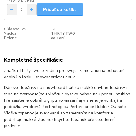
113,01 €
bez DPH
Pridať do košíka
Číslo produktu:
-2
Výrobca:
THIRTY TWO
Dodanie:
do 2 dní
Kompletné špecifikácie
Značka ThirtyTwo je známa pre svoje zameranie na pohodlnú,
odolnú a ľahkú snowboardovú obuv.
Dámske topánky na snowboard Exit sú mäkké ohybné topánky s
tepelne tvarovateľnou vložku s vysoko pohodlnou penou Intuition.
Pre zaistenie dobrého gripu vo viazaní aj v snehu je vonkajšia
podrážka vyrobená technológiou Performance Rubber Outsole.
Vložka topánok je tvarovaná so zameraním na komfort a
podtrhuje mäkké vlastnosti týchto topánok pre celodenné
jazdenie.