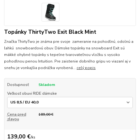
Topánky ThirtyTwo Exit Black Mint
Značka ThirtyTwo je známa pre svoje zameranie na pohodlnú, odolnú a
ľahkú snowboardovú obuv. Dámske topánky na snowboard Exit sú
mäkké ohybné topánky s tepelne tvarovateľnou vložku s vysoko
pohodlnou penou Intuition. Pre zaistenie dobrého gripu vo viazaní aj v
snehu je vonkajšia podrážka vyrobená...
celý popis
Dostupnosť
Skladom
Veľkosť obuvi RIDE dámske
Cena pred
189,00 €
zľavou
139,00 €
/
ks