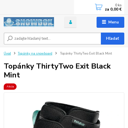
0
ks
za
0,00 €
Menu
Hľadať
Úvod
Topánky na snowboard
Topánky ThirtyTwo Exit Black Mint
Topánky ThirtyTwo Exit Black
Mint
Akcia