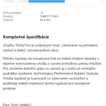
Číslo produktu:
-2
Výrobca:
THIRTY TWO
Dodanie:
do 2 dní
Kompletné špecifikácie
Značka ThirtyTwo je známa pre svoje zameranie na pohodlnú,
odolnú a ľahkú snowboardovú obuv.
Pánske topánky na snowboard Exit sú mäkké ohybné topánky s
tepelne tvarovateľnou vložku s vysoko pohodlnou penou Intuition.
Pre zaistenie dobrého gripu vo viazaní aj v snehu je vonkajšia
podrážka vyrobená technológiou Performance Rubber Outsole.
Vložka topánok je tvarovaná so zameraním na komfort a
podtrhuje mäkké vlastnosti týchto topánok pre celodenné
jazdenie.
Flex: Soft / mäkký /