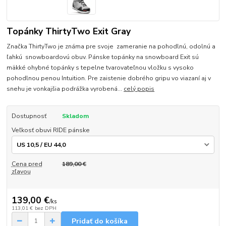
Topánky ThirtyTwo Exit Gray
Značka ThirtyTwo je známa pre svoje zameranie na pohodlnú, odolnú a
ľahkú snowboardovú obuv. Pánske topánky na snowboard Exit sú
mäkké ohybné topánky s tepelne tvarovateľnou vložku s vysoko
pohodlnou penou Intuition. Pre zaistenie dobrého gripu vo viazaní aj v
snehu je vonkajšia podrážka vyrobená...
celý popis
Dostupnosť
Skladom
Veľkosť obuvi RIDE pánske
Cena pred
189,00 €
zľavou
139,00 €
/
ks
113,01 €
bez DPH
Pridať do košíka