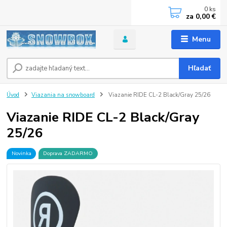
0
ks
za
0,00 €
Menu
Hľadať
Úvod
Viazania na snowboard
Viazanie RIDE CL-2 Black/Gray 25/26
Viazanie RIDE CL-2 Black/Gray
25/26
Novinka
Doprava ZADARMO