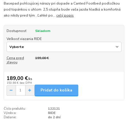
Basepad pohlcujúcej nárazy pri dopade a Canted Footbed podložkou
pod topánkou s uhlom 2,5 stupňa bude vaša jazda hladká a komfortná
ako nikdy pred tým . Ľahké po...
celý popis
Dostupnosť
Skladom
Veľkosť viazania RIDE
Cena pred
199,00 €
zľavou
189,00 €
/
ks
153,66 €
bez DPH
Pridať do košíka
Číslo produktu:
122121
Výrobca:
RIDE
Dodanie:
do 2 dní