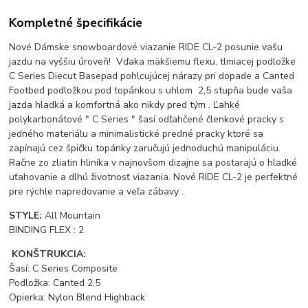
Kompletné špecifikácie
Nové Dámske snowboardové viazanie RIDE CL-2 posunie vašu
jazdu na vyššiu úroveň! Vďaka mäkšiemu flexu, tlmiacej podložke
C Series Diecut Basepad pohlcujúcej nárazy pri dopade a Canted
Footbed podložkou pod topánkou s uhlom 2,5 stupňa bude vaša
jazda hladká a komfortná ako nikdy pred tým . Ľahké
polykarbonátové " C Series " šasí odľahčené členkové pracky s
jedného materiálu a minimalistické predné pracky ktoré sa
zapínajú cez špičku topánky zaručujú jednoduchú manipuláciu.
Račne zo zliatin hliníka v najnovšom dizajne sa postarajú o hladké
uťahovanie a dlhú životnosť viazania. Nové RIDE CL-2 je perfektné
pre rýchle napredovanie a veľa zábavy .
STYLE:
All Mountain
BINDING FLEX : 2
KONŠTRUKCIA:
Šasí: C Series Composite
Podložka: Canted 2,5
Opierka: Nylon Blend Highback