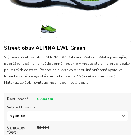
Street obuv ALPINA EWL Green
Štýlová streetová obuv ALPINA EWL City and Walking Vďaka pevnejšej
podrážke ideálna na každodenné nosenie v meste ale aj na prechádzky
po lesných cestách. Pohodlná a vysoko priedušná vnútorná výstelka
topánky zaručuje vysoký komfort nosenia. Veľmi nízka hmotnosť.
Materiál: zvršok - syntetic mesh pod...
celý popis
Dostupnosť
Skladom
Veľkosť topánok
Cena pred
59,00 €
zľavou