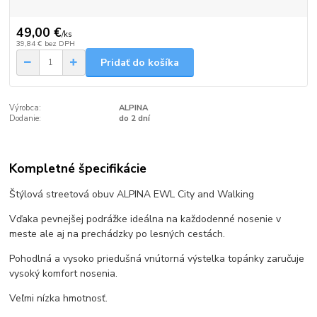
49,00 €
/
ks
39,84 €
bez DPH
Pridať do košíka
Výrobca:
ALPINA
Dodanie:
do 2 dní
Kompletné špecifikácie
Štýlová streetová obuv ALPINA EWL City and Walking
Vďaka pevnejšej podrážke ideálna na každodenné nosenie v
meste ale aj na prechádzky po lesných cestách.
Pohodlná a vysoko priedušná vnútorná výstelka topánky zaručuje
vysoký komfort nosenia.
Veľmi nízka hmotnosť.