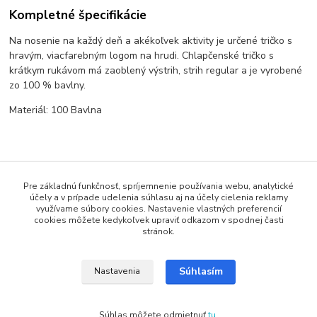
Kompletné špecifikácie
Na nosenie na každý deň a akékoľvek aktivity je určené tričko s
hravým, viacfarebným logom na hrudi. Chlapčenské tričko s
krátkym rukávom má zaoblený výstrih, strih regular a je vyrobené
zo 100 % bavlny.
Materiál: 100 Bavlna
Tovar zaradený v kategóriách
Pre základnú funkčnosť, spríjemnenie používania webu, analytické
účely a v prípade udelenia súhlasu aj na účely cielenia reklamy
využívame súbory cookies. Nastavenie vlastných preferencií
Tričká
cookies môžete kedykoľvek upraviť odkazom v spodnej časti
stránok.
Detské tričká
Súhlasím
Nastavenia
Copyright: Snowbox.sk
Súhlas môžete odmietnuť
tu
.