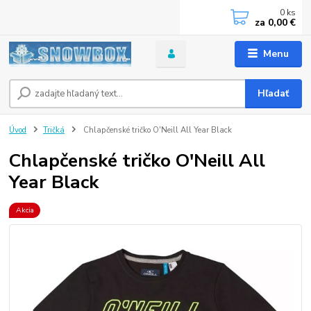
0
ks
za
0,00 €
Menu
Hľadať
Úvod
Tričká
Chlapčenské tričko O'Neill All Year Black
Chlapčenské tričko O'Neill All
Year Black
Akcia