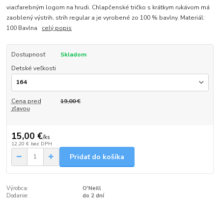
viacfarebným logom na hrudi. Chlapčenské tričko s krátkym rukávom má
zaoblený výstrih, strih regular a je vyrobené zo 100 % bavlny. Materiál:
100 Bavlna
celý popis
Dostupnosť
Skladom
Detské veľkosti
Cena pred
19,00 €
zľavou
15,00 €
/
ks
12,20 €
bez DPH
Pridať do košíka
Výrobca:
O'Neill
Dodanie:
do 2 dní