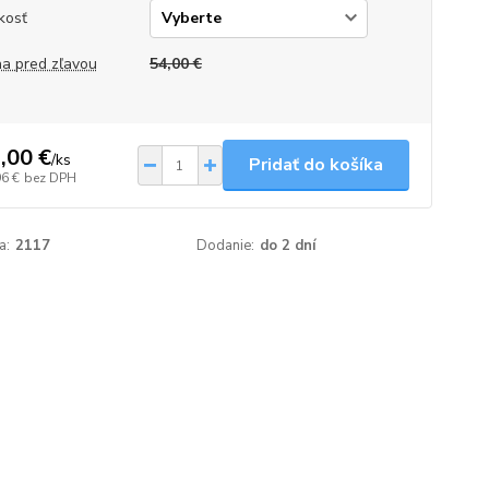
kosť
a pred zľavou
54,00 €
,00 €
/
ks
Pridať do košíka
96 €
bez DPH
a:
2117
Dodanie:
do 2 dní