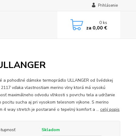
Prihlásenie
0
ks
za
0,00 €
7 ULLANGER
né a pohodlné dámske termoprádlo ULLANGER od švédskej
 2117 vďaka vlastnostiam merino vlny ktorá má vysokú
osť maximálneho odvodu vlhkosti s povrchu tela a udržanie
o pocitu sucha aj pri vysokom telesnom výkone. S merino
m 4 way stretch je postarané o tepelný komfort a ...
celý popis
tupnosť
Skladom