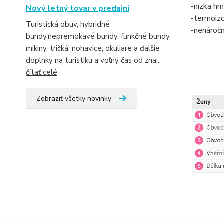
-nízka h
Nový letný tovar v predajni
-termoiz
Turistická obuv, hybridné
-nenáročn
bundy,nepremokavé bundy, funkčné bundy,
mikiny, tričká, nohavice, okuliare a ďalšie
doplnky na turistiku a voľný čas od zna...
čítať celé
Zobraziť všetky novinky