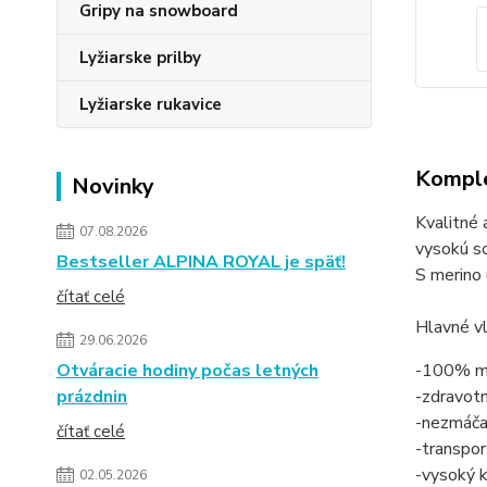
Gripy na snowboard
Lyžiarske prilby
Lyžiarske rukavice
Komple
Novinky
Kvalitné
07.08.2026
vysokú sc
Bestseller ALPINA ROYAL je späť!
S merino
čítať celé
Hlavné vl
29.06.2026
Otváracie hodiny počas letných
-100% me
prázdnin
-zdravot
-nezmáč
čítať celé
-transpor
-vysoký k
02.05.2026