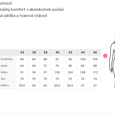
motnosť
olačný komfort v akomkoľvek počasí
á údržba a tvarová stálosť