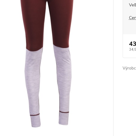
Veľ
Cen
43
34,
Výrobc