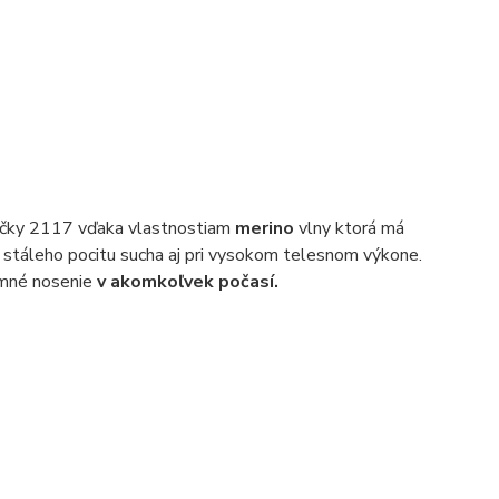
ačky 2117 vďaka vlastnostiam
merino
vlny ktorá má
 stáleho pocitu sucha aj pri vysokom telesnom výkone.
emné nosenie
v akomkoľvek počasí.