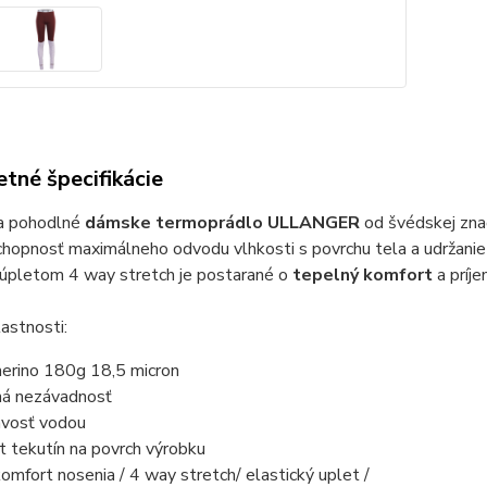
tné špecifikácie
 a pohodlné
dámske termoprádlo ULLANGER
od švédskej zn
hopnosť maximálneho odvodu vlhkosti s povrchu tela a udržanie
 úpletom 4 way stretch je postarané o
tepelný komfort
a príj
astnosti:
rino 180g 18,5 micron
ná nezávadnosť
avosť vodou
t tekutín na povrch výrobku
omfort nosenia / 4 way stretch/ elastický uplet /