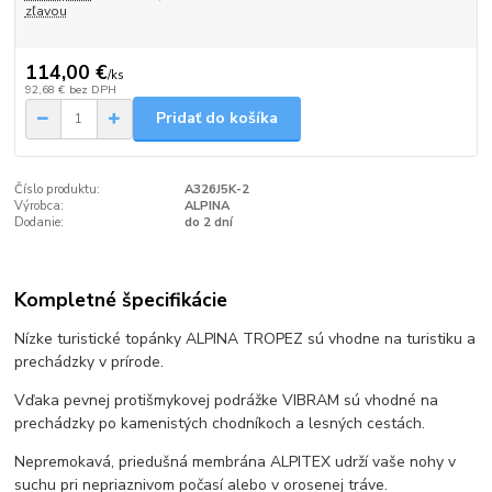
zľavou
114,00 €
/
ks
92,68 €
bez DPH
Pridať do košíka
Číslo produktu:
A326J5K-2
Výrobca:
ALPINA
Dodanie:
do 2 dní
Kompletné špecifikácie
Nízke turistické topánky ALPINA TROPEZ sú vhodne na turistiku a
prechádzky v prírode.
Vďaka pevnej protišmykovej podrážke VIBRAM sú vhodné na
prechádzky po kamenistých chodníkoch a lesných cestách.
Nepremokavá, priedušná membrána ALPITEX udrží vaše nohy v
suchu pri nepriaznivom počasí alebo v orosenej tráve.