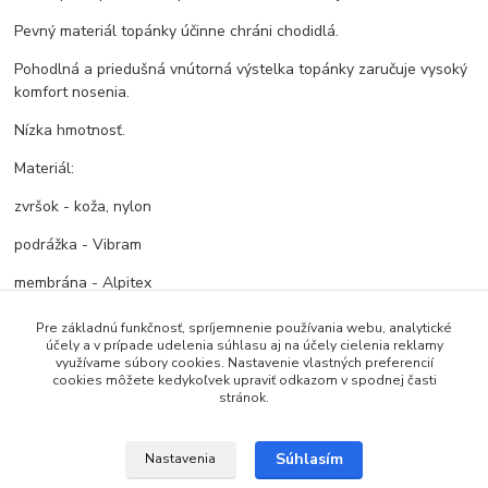
Pevný materiál topánky účinne chráni chodidlá.
Pohodlná a priedušná vnútorná výstelka topánky zaručuje vysoký
komfort nosenia.
Nízka hmotnosť.
Materiál:
zvršok - koža, nylon
podrážka - Vibram
membrána - Alpitex
Pre základnú funkčnosť, spríjemnenie používania webu, analytické
účely a v prípade udelenia súhlasu aj na účely cielenia reklamy
Tovar zaradený v kategóriách
využívame súbory cookies. Nastavenie vlastných preferencií
cookies môžete kedykoľvek upraviť odkazom v spodnej časti
stránok.
Turistická obuv
Súhlasím
Nastavenia