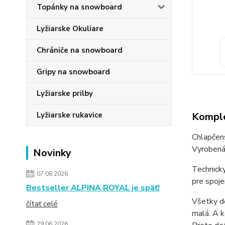
Topánky na snowboard
Lyžiarske Okuliare
Chrániče na snowboard
Gripy na snowboard
Lyžiarske prilby
Komple
Lyžiarske rukavice
Chlapčen
Vyrobená 
Novinky
Technick
07.08.2026
pre spoje
Bestseller ALPINA ROYAL je späť!
Všetky de
čítať celé
malá. A k
29.06.2026