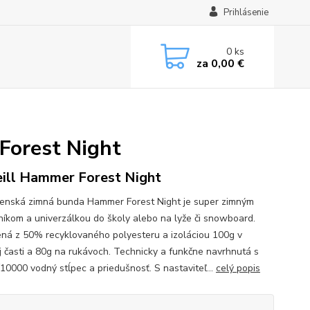
Prihlásenie
0
ks
za
0,00 €
Forest Night
ill Hammer Forest Night
enská zimná bunda Hammer Forest Night je super zimným
níkom a univerzálkou do školy alebo na lyže či snowboard.
ná z 50% recyklovaného polyesteru a izoláciou 100g v
j časti a 80g na rukávoch. Technicky a funkčne navrhnutá s
10000 vodný stĺpec a priedušnosť. S nastaviteľ...
celý popis