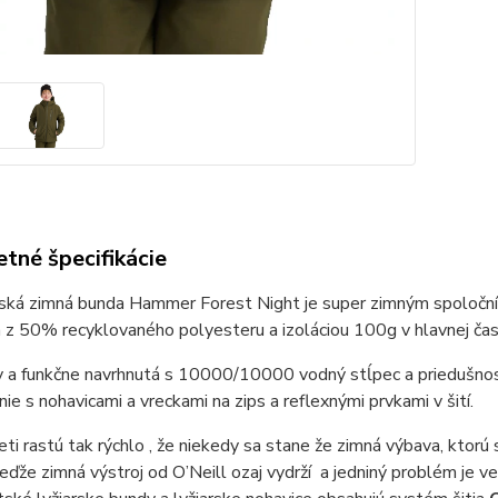
tné špecifikácie
ská zimná bunda Hammer Forest Night je super zimným spoločník
z 50% recyklovaného polyesteru a izoláciou 100g v hlavnej čast
y a funkčne navrhnutá s 10000/10000 vodný stĺpec a priedušnos
nie s nohavicami a vreckami na zips a reflexnými prvkami v šití.
ti rastú tak rýchlo , že niekedy sa stane že zimná výbava, ktorú s
eďže zimná výstroj od O’Neill ozaj vydrží a jedniný problém je ve