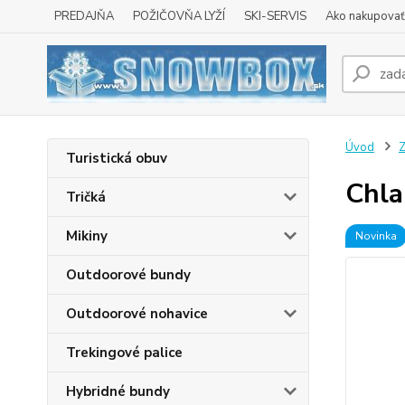
PREDAJŇA
POŽIČOVŇA LYŽÍ
SKI-SERVIS
Ako nakupovať 
Úvod
Z
Turistická obuv
Chla
Tričká
Mikiny
Novinka
Outdoorové bundy
Outdoorové nohavice
Trekingové palice
Hybridné bundy