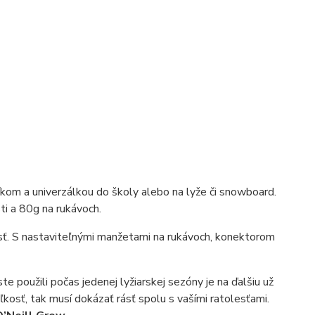
om a univerzálkou do školy alebo na lyže či snowboard.
i a 80g na rukávoch.
ť. S nastaviteľnými manžetami na rukávoch, konektorom
te použili počas jedenej lyžiarskej sezóny je na ďalšiu už
ľkosť, tak musí dokázať rásť spolu s vašími ratolesťami.