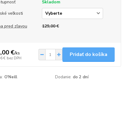
tupnosť
Skladom
ské veľkosti
a pred zľavou
129,00 €
,00 €
/
ks
Pridať do košíka
36 €
bez DPH
a:
O'Neill
Dodanie:
do 2 dní