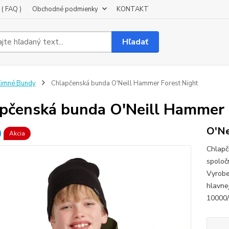
( FAQ )
Obchodné podmienky
KONTAKT
Hľadať
imné Bundy
Chlapčenská bunda O'Neill Hammer Forest Night
pčenská bunda O'Neill Hammer 
O'Ne
Akcia
Chlapč
spoloč
Vyrobe
hlavne
10000/