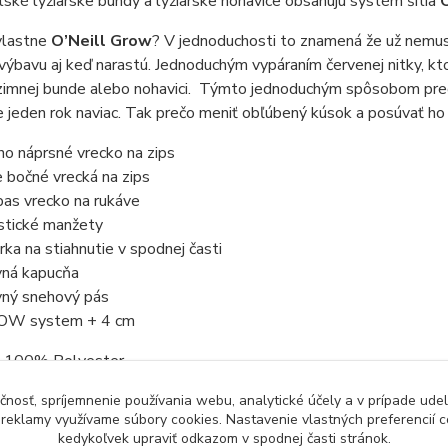
ské lyžiarske bundy a lyžiarske nohavice obsahujú systém šitia
vlastne
O
’Neill Grow
? V jednoduchosti to znamená že už nemus
 výbavu aj keď narastú. Jednoduchým vypáraním červenej nitky, kt
 zimnej bunde alebo nohavici. Týmto jednoduchým spôsobom pre
 jeden rok naviac. Tak prečo meniť obľúbený kúsok a posúvať ho 
no náprsné vrecko na zips
 bočné vrecká na zips
pas vrecko na rukáve
stické manžety
rka na stiahnutie v spodnej časti
ná kapucňa
ný snehový pás
OW system + 4 cm
: 100% Polyester
 výplň 100g v hlavnej časti a 80g na rukávoch
čnosť, spríjemnenie používania webu, analytické účely a v prípade udel
na
: 10K/10K (vodotesnosť 10 000 mm / priedušnosť 10 000 g/
a reklamy využívame súbory cookies. Nastavenie vlastných preferencií 
kedykoľvek upraviť odkazom v spodnej časti stránok.