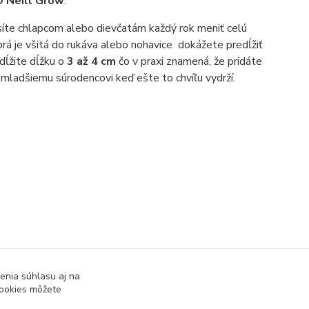
O
’Neill Grow
.
íte chlapcom alebo dievčatám každý rok meniť celú
orá je všitá do rukáva alebo nohavice dokážete predĺžiť
dĺžite dĺžku o
3 až 4 cm
čo v praxi znamená, že pridáte
mladšiemu súrodencovi keď ešte to chvíľu vydrží.
enia súhlasu aj na
24 h)
cookies môžete