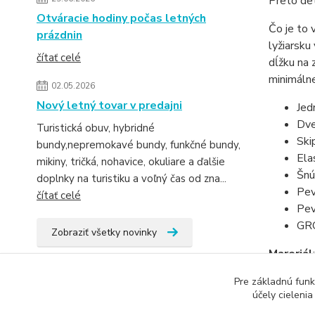
Preto det
Otváracie hodiny počas letných
Čo je to 
prázdnin
lyžiarsku
čítať celé
dĺžku na
minimálne
02.05.2026
Nový letný tovar v predajni
Jed
Dve
Turistická obuv, hybridné
Ski
bundy,nepremokavé bundy, funkčné bundy,
Ela
mikiny, tričká, nohavice, okuliare a ďalšie
Šnú
doplnky na turistiku a voľný čas od zna...
Pev
čítať celé
Pev
GR
Zobraziť všetky novinky
Mareriál
Izolácia
:
Pre základnú funk
Membrá
účely cieleni