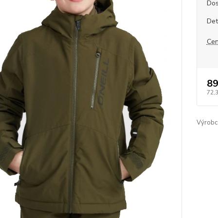
Dos
Det
Cen
89
72,
Výrobc