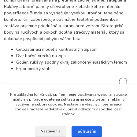
kombinovaná, prešívaná na prednej a zadnej strane, zateplená
Rukávy a bočné panely sú vyrobené z elastického materiálu
powerfleece.Bunda sa vyznačuje vysokou úrovňou tepelného
komfortu, čím zabezpečuje optimálne teplotné podmienkya
zostáva príjemne priedušná a chráni pred vetrom. Strategické
body na rukávoch a bokoch dopĺňa strečový materiál, ktorý sa
dokonale prispôsobí pohybu vášho tela.
Celozapínací model s kontrastným zipsom
Dve bočné vrecká na zips
Golier, rukávy, spodný okraj zakončený elastickým lemom
Ergonomický strih
Pre základnú funkčnosť, spríjemnenie používania webu, analytické
účely a v prípade udelenia súhlasu aj na účely cielenia reklamy
využívame súbory cookies. Nastavenie vlastných preferencií
cookies môžete kedykoľvek upraviť odkazom v spodnej časti
stránok.
Súhlasím
Nastavenia