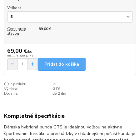
Veľkosť
Cena pred
89,00 €
zľavou
69,00 €
/
ks
56,10 €
bez DPH
Pridať do košíka
Číslo produktu:
-1
Výrobca:
GTS
Dodanie:
do 2 dní
Kompletné špecifikácie
Dámska hybridná bunda GTS je ideálnou voľbou na aktívne
športovanie, turistiku a prechádzky v chladnejšom počasí.Bunda je