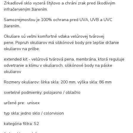
Zrkadlové sklo vyzerá štýlovo a chráni zrak pred škodlivým
infračerveným žiarením.
Samozrejmosťou je 100% ochrana pred UVA, UVB a UVC
žiarením.
Okuliare sú veľmi komfortné vďaka velúrovej tvárovej
pene. Popruh okuliarov má silikónové body pre lepšie držanie
okuliarov na prilbe.
extended kit - velúrová tvárová pena, membrána, ktorá reguluje
odvetranie a klímu v okuliaroch, silikónové body na páske
okuliarov
Rozmery okuliarov: šírka skla: 200 mm, výška skla: 86 mm
svetelné podmienky: polojasno / oblačno
určené pre: unisex
typ skla: jedno sklo / colorvision
kategória filtra: S2