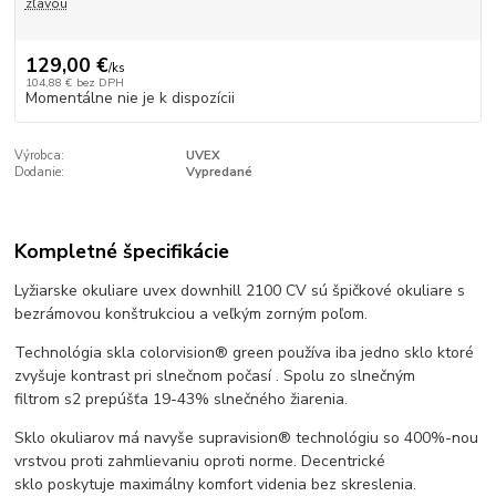
zľavou
129,00 €
/
ks
104,88 €
bez DPH
Momentálne nie je k dispozícii
Výrobca:
UVEX
Dodanie:
Vypredané
Kompletné špecifikácie
Lyžiarske okuliare uvex downhill 2100 CV sú špičkové okuliare s
bezrámovou konštrukciou a veľkým zorným poľom.
Technológia skla colorvision® green používa iba jedno sklo ktoré
zvyšuje kontrast pri slnečnom počasí . Spolu zo slnečným
filtrom s2 prepúšťa 19-43% slnečného žiarenia.
Sklo okuliarov má navyše supravision® technológiu so 400%-nou
vrstvou proti zahmlievaniu oproti norme. Decentrické
sklo poskytuje maximálny komfort videnia bez skreslenia.