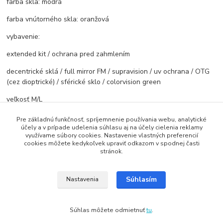
farba skla: modrá
farba vnútorného skla: oranžová
vybavenie:
extended kit / ochrana pred zahmlením
decentrické sklá / full mirror FM / supravision / uv ochrana / OTG
(cez dioptrické) / sférické sklo / colorvision green
veľkosť M/L
Pre základnú funkčnosť, spríjemnenie používania webu, analytické
účely a v prípade udelenia súhlasu aj na účely cielenia reklamy
Tovar zaradený v kategóriách
využívame súbory cookies. Nastavenie vlastných preferencií
cookies môžete kedykoľvek upraviť odkazom v spodnej časti
stránok.
Lyžiarske Okuliare
Súhlasím
Nastavenia
Copyright: Snowbox.sk
Súhlas môžete odmietnuť
tu
.
Vytvorené na
Eshop-rychlo.sk