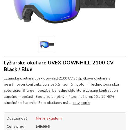
Lyžiarske okuliare UVEX DOWNHILL 2100 CV
Black / Blue
Lyžiarske okuliare uvex downhill 2100 CV sú špičkové okuliare s
bezrámovou konštrukciou a veľkým zorným poľom. Technológia skla
colorvision® green používa iba jedno sklo ktoré zvyšuje kontrast pri
slnečnom počasí . Spolu zo slnečným filtrom s2 prepúšťa 19-43%
slnečného žiarenia. Sklo okuliarov má ...
celý popis
Dostupnosť
Nie je skladom
Cena pred
149,00 €