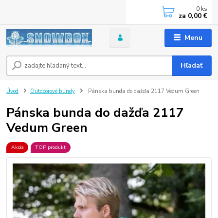
0
ks
za
0,00 €
Menu
Hľadať
Úvod
Outdoorové bundy
Pánska bunda do dažďa 2117 Vedum Green
Pánska bunda do dažďa 2117
Vedum Green
Akcia
TOP produkt