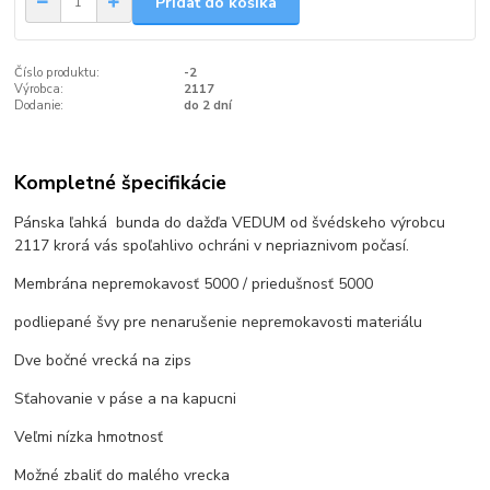
Pridať do košíka
Číslo produktu:
-2
Výrobca:
2117
Dodanie:
do 2 dní
Kompletné špecifikácie
Pánska ľahká bunda do dažďa VEDUM od švédskeho výrobcu
2117 krorá vás spoľahlivo ochráni v nepriaznivom počasí.
Membrána nepremokavosť 5000 / priedušnosť 5000
podliepané švy pre nenarušenie nepremokavosti materiálu
Dve
bočné
vrecká na zips
Sťahovanie v páse
a
na
kapucni
Veľmi nízka hmotnosť
Možné
zbaliť
do malého
vrecka