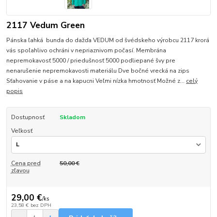
2117 Vedum Green
Pánska ľahká bunda do dažďa VEDUM od švédskeho výrobcu 2117 krorá
vás spoľahlivo ochráni v nepriaznivom počasí. Membrána
nepremokavosť 5000 / priedušnosť 5000 podliepané švy pre
nenarušenie nepremokavosti materiálu Dve bočné vrecká na zips
Sťahovanie v páse a na kapucni Veľmi nízka hmotnosť Možné z...
celý
popis
Dostupnosť
Skladom
Veľkosť
Cena pred
50,00 €
zľavou
29,00 €
/
ks
23,58 €
bez DPH