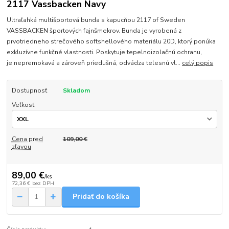
2117 Vassbacken Navy
Ultraľahká multišportová bunda s kapucňou 2117 of Sweden
VASSBACKEN športových fajnšmekrov. Bunda je vyrobená z
prvotriedneho strečového softshellového materiálu 20D, ktorý ponúka
exkluzívne funkčné vlastnosti. Poskytuje tepelnoizolačnú ochranu,
je nepremokavá a zároveň priedušná, odvádza telesnú vl...
celý popis
Dostupnosť
Skladom
Veľkosť
Cena pred
109,00 €
zľavou
89,00 €
/
ks
72,36 €
bez DPH
Pridať do košíka