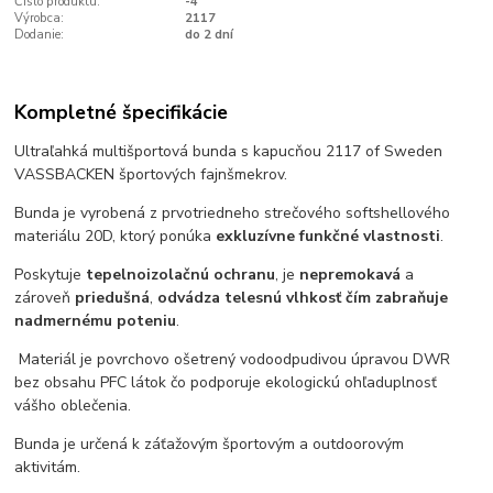
Číslo produktu:
-4
Výrobca:
2117
Dodanie:
do 2 dní
Kompletné špecifikácie
Ultraľahká multišportová bunda s kapucňou 2117 of Sweden
VASSBACKEN športových fajnšmekrov.
Bunda je vyrobená z prvotriedneho strečového softshellového
materiálu 20D, ktorý ponúka
exkluzívne funkčné vlastnosti
.
Poskytuje
tepelnoizolačnú ochranu
, je
nepremokavá
a
zároveň
priedušná
,
odvádza telesnú vlhkosť čím zabraňuje
nadmernému poteniu
.
Materiál je povrchovo ošetrený vodoodpudivou úpravou DWR
bez obsahu PFC látok čo podporuje ekologickú ohľaduplnosť
vášho oblečenia.
Bunda je určená k záťažovým športovým a outdoorovým
aktivitám.