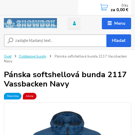
0
ks
za
0,00 €
Menu
Hľadať
Úvod
Outdoorové bundy
Pánska softshellová bunda 2117 Vassbacken
Navy
Pánska softshellová bunda 2117
Vassbacken Navy
Novinka
Akcia