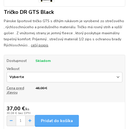
Tričko DR GTS Black
Pánske športové tričko GTS s dlhým rukávom je vyrobené zo strečového
, rýchloschnúceho a priedušného materiálu. Tričko má rovný strih a vyšší
golier . Z vnútornej strany je jemný fleece , ktorý poskytuje maximálny
tepelný komfort. Príjemný , strečový materiál 1/2 zips s ochranou brady
Rýchloschnúci...
celý popis
Dostupnosť
Skladom
Veľkosť
Cena pred
46,00 €
zľavou
37,00 €
/
ks
30,08 €
bez DPH
Pridať do košíka