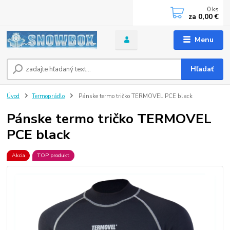
0
ks
za
0,00 €
Menu
Hľadať
Úvod
Termoprádlo
Pánske termo tričko TERMOVEL PCE black
Pánske termo tričko TERMOVEL
PCE black
Akcia
TOP produkt