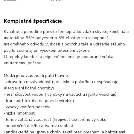
Kompletné špecifikácie
Kvalitné a pohodlné pánske termoprádlo vďaka skvelej kombinácii
materiálov, 95% polyester a 5% elastan má schopnosť
maximálneho odvodu vlhkosti s povrchu tela a udržanie stáleho
pocitu sucha aj pri vysokom telesnom výkone.
O tepelný komfort a príjemné nosenie je postarané vďaka
vnútornému počesu.
Medzi jeho vlastnosti patrí hlavne:
-zdravotná nezávadnosť ( pri styku s pokožkou nespôsobuje
alergie ani kožné choroby)
-nezmáčavosť vodou ( výrobky na vzduchu rýchlo vysichajú)
-transport tekutín na povrch výrobku
-vysoký komfort nosenia
-nízka hmotnosť
-termoizolačná vlastnosť (hrejivosť textilného výrobku)
-nenáročná údržba a tvarová stálosť
-antibakteriálna úprava chráni textil pred plesňami a baktériami