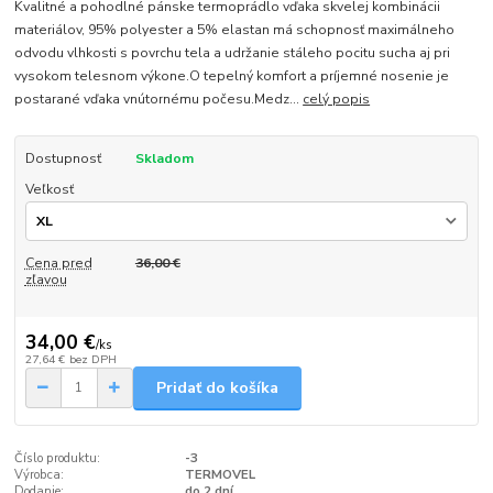
Kvalitné a pohodlné pánske termoprádlo vďaka skvelej kombinácii
materiálov, 95% polyester a 5% elastan má schopnosť maximálneho
odvodu vlhkosti s povrchu tela a udržanie stáleho pocitu sucha aj pri
vysokom telesnom výkone.O tepelný komfort a príjemné nosenie je
postarané vďaka vnútornému počesu.Medz...
celý popis
Dostupnosť
Skladom
Veľkosť
Cena pred
36,00 €
zľavou
34,00 €
/
ks
27,64 €
bez DPH
Pridať do košíka
Číslo produktu:
-3
Výrobca:
TERMOVEL
Dodanie:
do 2 dní